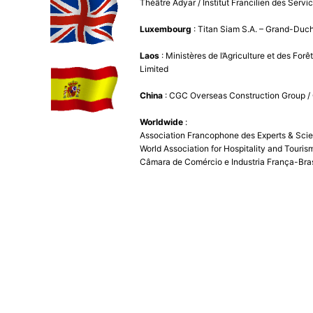
Théâtre Adyar / Institut Francilien des Servi
Luxembourg
: Titan Siam S.A. – Grand-Du
Laos
: Ministères de l’Agriculture et des Fo
Limited
China
: CGC Overseas Construction Group / C
Worldwide
:
Association Francophone des Experts & Scie
World Association for Hospitality and Touris
Câmara de Comércio e Industria França-Bras