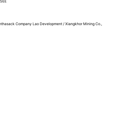
 ISEE
nce Inthasack Company Lao Development / Xiangkhor Mining Co.,