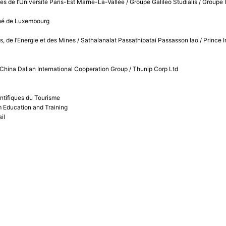
ces de l’Université Paris-Est Marne-La-Vallée / Groupe Galileo Studialis / Groupe
ché de Luxembourg
rêts, de l’Energie et des Mines / Sathalanalat Passathipatai Passasson lao / Pri
hina Dalian International Cooperation Group / Thunip Corp Ltd
ntifiques du Tourisme
m Education and Training
il