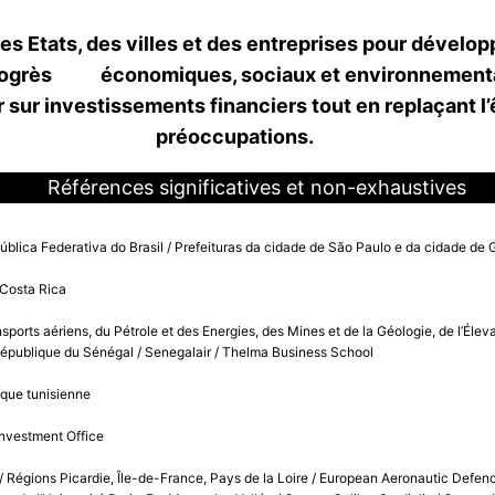
s Etats, des villes et des entreprises pour développ
e progrès économiques, sociaux et environnementa
 sur investissements financiers tout en replaçant l
préoccupations.
Références significatives et non-exhaustives
ública Federativa do Brasil / Prefeituras da cidade de São Paulo e da cidade de
 Costa Rica
sports aériens, du Pétrole et des Energies, des Mines et de la Géologie, de l’Él
République du Sénégal / Senegalair / Thelma Business School
ique tunisienne
 Investment Office
 / Régions Picardie, Île-de-France, Pays de la Loire / European Aeronautic De