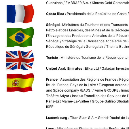
Guarulhos / EMBRAER S.A. / Kinross Gold Corporati
Costa Rica
: Presidencia de la República de Costa 
Sénégal
: Ministères du Tourisme et des Transports 
Pétrole et des Energies, des Mines et de la Géologie
l’Élevage et des Productions Animales de la Républ
Sénégal / Stratégie de la Croissance Accélérée de l
République du Sénégal / Senegalair / Thelma Busin
Tunisie
: Ministère du Tourisme de la République tu
United Arab Emirates
: Elika Ltd / Galadari Investm
France
: Association des Régions de France / Régio
Île-de-France, Pays de la Loire / European Aeronau
and Space company (EADS) / 7ème GROUPE / Immob
Théâtre Adyar / Institut Francilien des Services de l
Paris-Est Marne-La-Vallée / Groupe Galileo Studiali
ISEE
Luxembourg
: Titan Siam S.A. – Grand-Duché de 
Laos
: Ministères de l’Agriculture et des Forêts, de l’